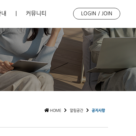
안내
|
커뮤니티
LOGIN
/
JOIN
업소개
언론보도
동향자료
포토갤러리
R
Q&A
HOME
알림공간
공지사항