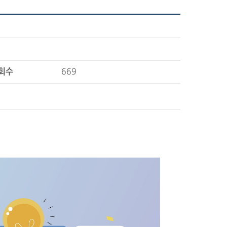
회수
669