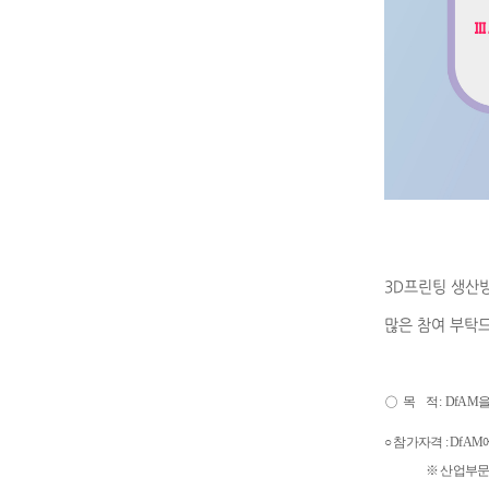
​3D프린팅 생산
많은 참여 부탁
○
목 적:
DfAM
○ 참가자격 : Df
※ 산업부문은