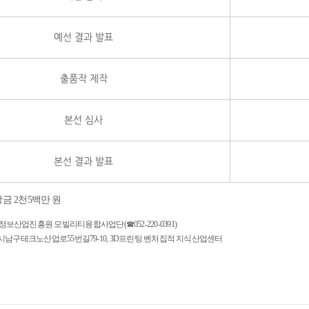
예선 결과 발표
출품작 제작
본선 심사
본선 결과 발표
상금 2천5백만 원
정보산업진흥원 모빌리티융합사업단(☎052-220-0391)
테크노산업로55번길79-10, 3D프린팅 벤처집적 지식산업센터