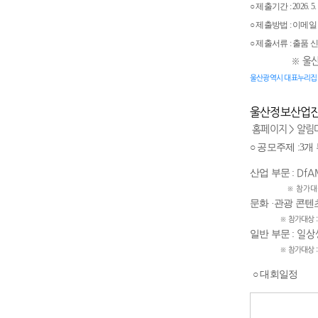
○ 제출기간 : 2026. 5. 
○ 제출방법 : 이메일 접수
○ 제출서류 : 출품
※ 울산광역
울산광역시 대표누리집 
울산정보산업
홈페이지 > 알림
○ 공모주제 :3개
산업 부문 :
Df
※ 참가대상
문화 ·관광 콘텐츠
※ 참가대상
:
일반 부문 :
일상
※ 참가대상
:
○ 대회일정