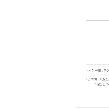
○ 시상규모 : 총
○ 문 의 처 :
(재)울산
※ 울산광역시남구