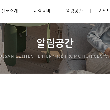
센터소개
|
시설장비
|
알림공간
|
기업
센터소개
시설안내
공지사항
입주기
주요사업
장비안내
사업공고
알림공간
CI소개
프로그램안내
ULSAN CONTENT ENTERPRISE
PROMOTION CENTE
오시는길
입주안내