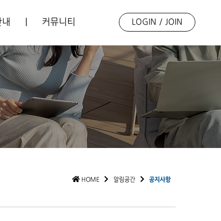
안내
|
커뮤니티
LOGIN
/
JOIN
업소개
언론보도
동향자료
포토갤러리
R
Q&A
HOME
알림공간
공지사항