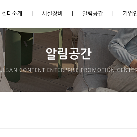
센터소개
|
시설장비
|
알림공간
|
기업
센터소개
시설안내
공지사항
입주기
주요사업
장비안내
사업공고
알림공간
CI소개
프로그램안내
ULSAN CONTENT ENTERPRISE
PROMOTION CENTE
오시는길
입주안내