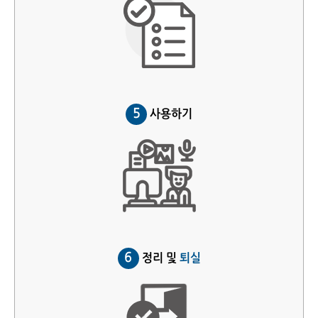
5
사용하기
6
정리 및
퇴실