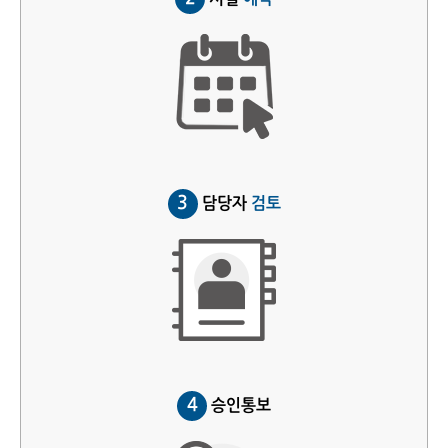
3
담당자
검토
4
승인통보