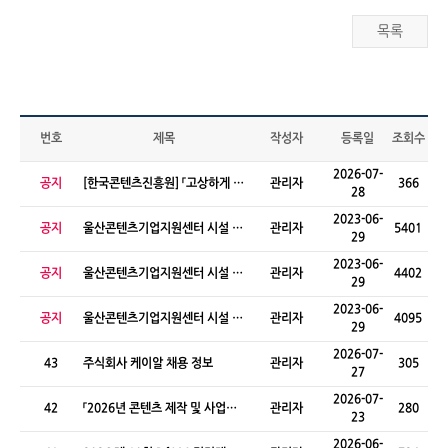
목록
번호
제목
작성자
등록일
조회수
2026-07-
공지
[한국콘텐츠진흥원] 「고상하게 일
관리자
366
28
하는 10가지 약속 만들기」 공모전
2023-06-
공지
울산콘텐츠기업지원센터 시설 사
관리자
5401
29
용 매뉴얼(다목적홀)
2023-06-
공지
울산콘텐츠기업지원센터 시설 사
관리자
4402
29
용 매뉴얼(미디어실)
2023-06-
공지
울산콘텐츠기업지원센터 시설 사
관리자
4095
29
용 매뉴얼(XR, AR스튜디오)
2026-07-
43
주식회사 케이알 채용 정보
관리자
305
27
2026-07-
42
「2026년 콘텐츠 제작 및 사업화
관리자
280
23
지원사업(추경)」선정결과 공고
2026-06-