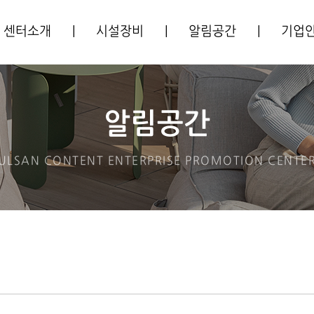
센터소개
|
시설장비
|
알림공간
|
기업
센터소개
시설안내
공지사항
입주기
주요사업
장비안내
사업공고
알림공간
CI소개
프로그램안내
ULSAN CONTENT ENTERPRISE
PROMOTION CENTE
오시는길
입주안내