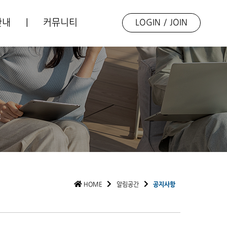
안내
|
커뮤니티
LOGIN
/
JOIN
업소개
언론보도
동향자료
포토갤러리
R
Q&A
HOME
알림공간
공지사항