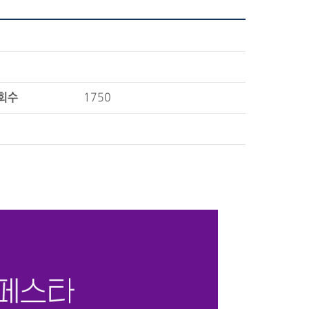
회수
1750