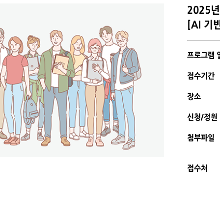
2025
[AI 
프로그램 
접수기간
장소
신청/정원
첨부파일
접수처