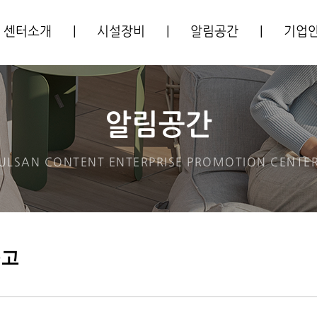
센터소개
|
시설장비
|
알림공간
|
기업
센터소개
시설안내
공지사항
입주기
주요사업
장비안내
사업공고
알림공간
CI소개
프로그램안내
ULSAN CONTENT ENTERPRISE
PROMOTION CENTE
오시는길
입주안내
공고