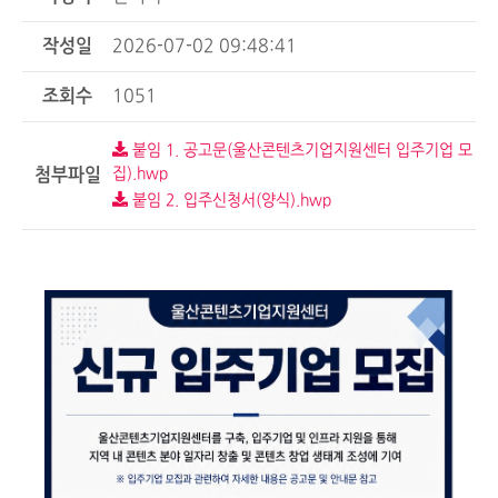
작성일
2026-07-02 09:48:41
조회수
1051
붙임 1. 공고문(울산콘텐츠기업지원센터 입주기업 모
첨부파일
집).hwp
붙임 2. 입주신청서(양식).hwp